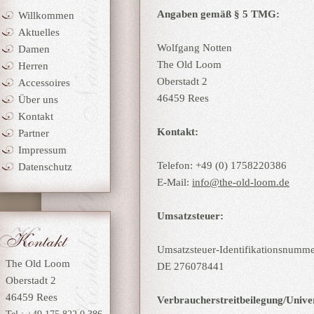
Angaben gemäß § 5 TMG:
Willkommen
Aktuelles
Wolfgang Notten
Damen
The Old Loom
Herren
Oberstadt 2
Accessoires
46459 Rees
Über uns
Kontakt
Kontakt:
Partner
Impressum
Telefon: +49 (0) 1758220386
Datenschutz
E-Mail:
info@the-old-loom.de
Umsatzsteuer:
Umsatzsteuer-Identifikationsnumme
The Old Loom
DE 276078441
Oberstadt 2
46459 Rees
Verbraucher­streit­beilegung/Univers